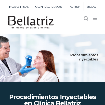
Skip
NOSOTROS
CONTÁCTANOS
PQRSF
BLOG
to
content
Procedimientos
Inyectables
Procedimientos Inyectables
en Clínica Bellatriz