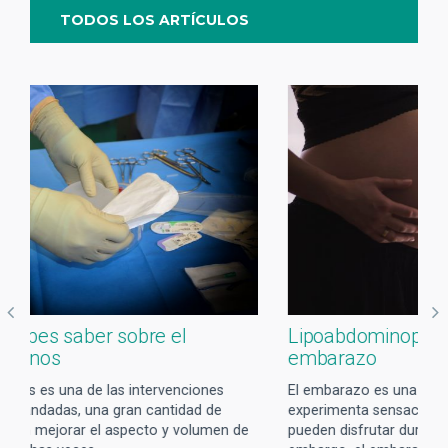
TODOS LOS ARTÍCULOS
l
Lipoabdominoplastia después del
embarazo
ciones
El embarazo es una etapa única, donde la mujer
dad de
experimenta sensaciones y vivencias que solo se
volumen de
pueden disfrutar durante ese periodo de tiempo; sin