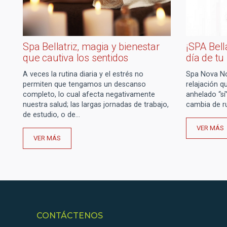
Spa Bellatriz, magia y bienestar
¡SPA Bell
que cautiva los sentidos
día de tu
A veces la rutina diaria y el estrés no
Spa Nova No
permiten que tengamos un descanso
relajación q
completo, lo cual afecta negativamente
anhelado “sí”
nuestra salud; las largas jornadas de trabajo,
cambia de r
de estudio, o de…
VER MÁS
VER MÁS
CONTÁCTENOS