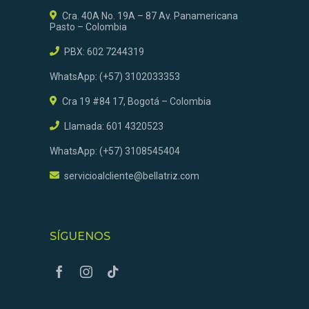
Cra. 40A No. 19A – 87 Av. Panamericana
Pasto – Colombia
PBX: 602 7244319
WhatsApp: (+57) 3102033353
Cra 19 #84 17, Bogotá – Colombia
Llamada: 601 4320523
WhatsApp: (+57) 3108545404
servicioalcliente@bellatriz.com
SÍGUENOS