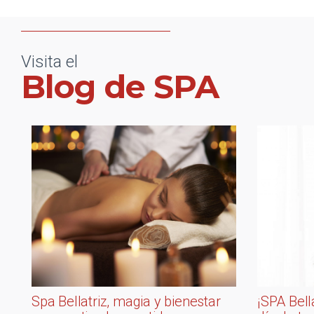
Visita el
Blog de SPA
Spa Bellatriz, magia y bienestar
¡SPA Bell