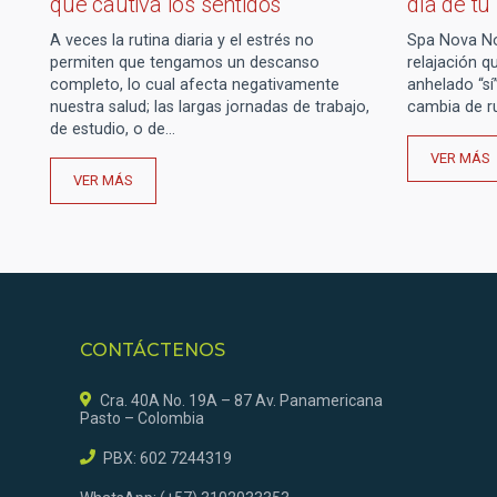
que cautiva los sentidos
día de tu
A veces la rutina diaria y el estrés no
Spa Nova No
permiten que tengamos un descanso
relajación q
completo, lo cual afecta negativamente
anhelado “sí”
nuestra salud; las largas jornadas de trabajo,
cambia de r
de estudio, o de…
VER MÁS
VER MÁS
CONTÁCTENOS
Cra. 40A No. 19A – 87 Av. Panamericana
Pasto – Colombia
PBX: 602 7244319