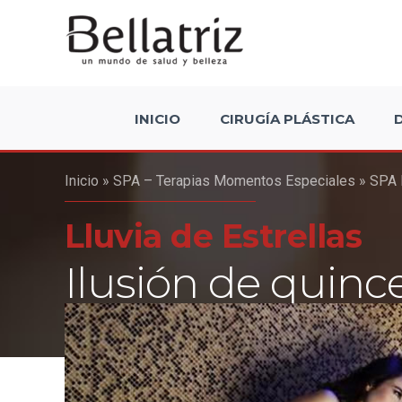
Skip
to
content
INICIO
CIRUGÍA PLÁSTICA
Inicio
»
SPA – Terapias Momentos Especiales
»
SPA L
Lluvia de Estrellas
Ilusión de quinc